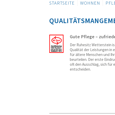
NAVIGATION
STARTSEITE
WOHNEN
PFL
ÜBERSPRINGEN
QUALITÄTSMANGEM
Gute Pflege – zufrie
Der Ruhesitz Wetterstein ist
Qualität der Leistungen in e
für ältere Menschen und Ihr
beurteilen. Der erste Eind
oft den Ausschlag, sich für
entscheiden.