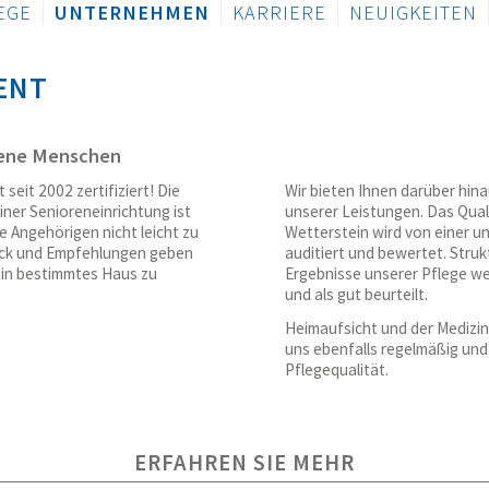
EGE
UNTERNEHMEN
KARRIERE
NEUIGKEITEN
ENT
dene Menschen
 seit 2002 zertifiziert! Die
Wir bieten Ihnen darüber hin
iner Senioreneinrichtung ist
unserer Leistungen. Das Qu
e Angehörigen nicht leicht zu
Wetterstein wird von einer u
ruck und Empfehlungen geben
auditiert und bewertet. Struk
 ein bestimmtes Haus zu
Ergebnisse unserer Pflege we
und als gut beurteilt.
Heimaufsicht und der Medizin
uns ebenfalls regelmäßig und
Pflegequalität.
ERFAHREN SIE MEHR