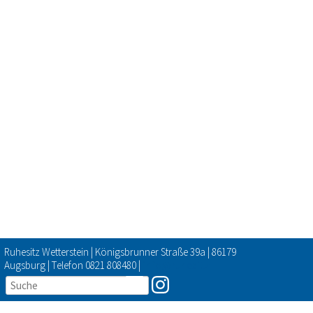
Ruhesitz Wetterstein | Königsbrunner Straße 39a | 86179
Augsburg | Telefon 0821 808480 |
info@ruhesitz-
wetterstein.de