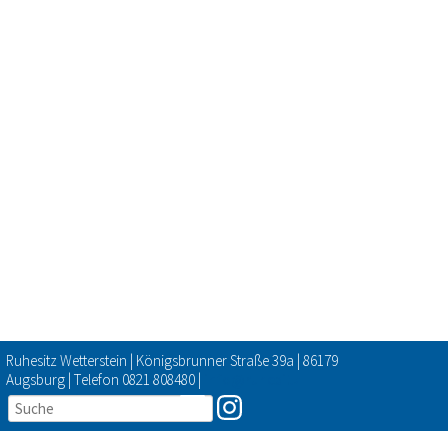
Ruhesitz Wetterstein | Königsbrunner Straße 39a | 86179
Augsburg | Telefon 0821 808480 |
info@ruhesitz-
wetterstein.de