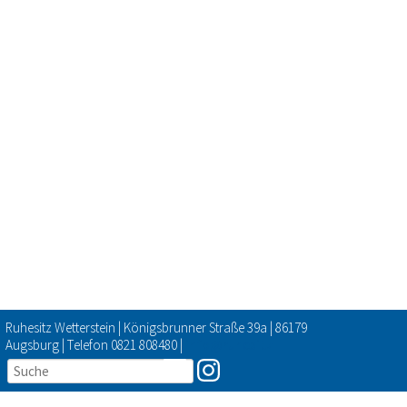
Ruhesitz Wetterstein | Königsbrunner Straße 39a | 86179
Augsburg | Telefon 0821 808480 |
info@ruhesitz-
wetterstein.de